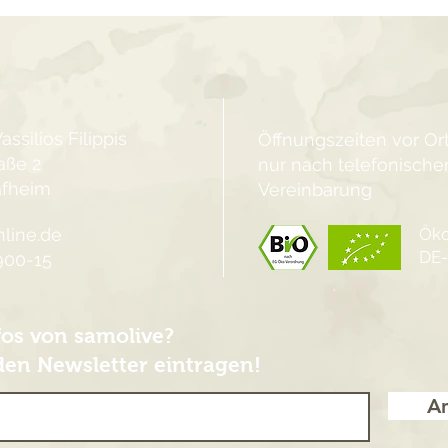
assilios Filippis
Öffnungszeiten vor Or
aße 2
nur nach telefonische
afheim
Vereinbarung
line.de
Öko
DE
900-15
fos von samolive?
den Newsletter eintragen!
A