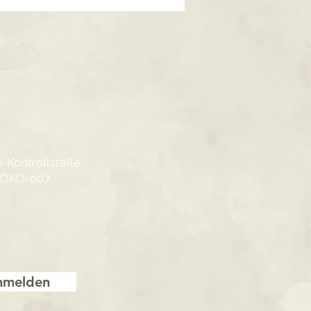
t
r
-Kontrollstelle
-ÖKO-007
nmelden