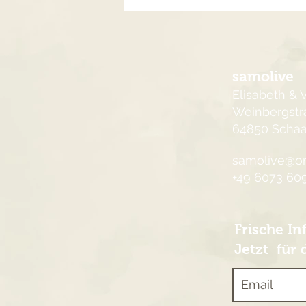
samolive
Elisabeth & V
Weinbergstr
64850 Scha
samolive@on
+49 6073 60
Frische In
Jetzt für 